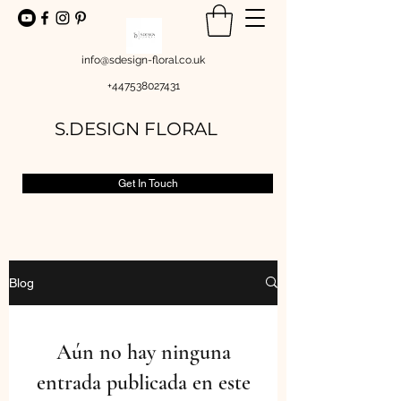
info@sdesign-floral.co.uk
+447538027431
S.DESIGN FLORAL
Get In Touch
Late
Blog
st
Aún no hay ninguna
Blog
entrada publicada en este
s