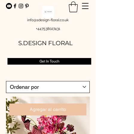
info@sdesign-floral.co.uk
+447538027431
S.DESIGN FLORAL
Get In Touch
Agregar al carrito