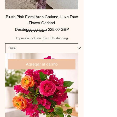
Blush Pink Floral Arch Garland, Luxe Faux
Flower Garland
Precio
Precio de oferta
Desde
225,00 GBP
250,00 GBP
Impuesto incluido
|
Free UK shipping
Agregar al carrito