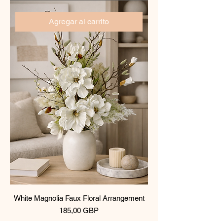
Agregar al carrito
White Magnolia Faux Floral Arrangement
Precio
185,00 GBP