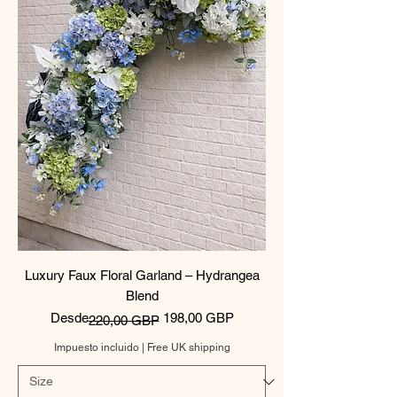
Luxury Faux Floral Garland – Hydrangea
Blend
Precio
Precio de oferta
Desde
198,00 GBP
220,00 GBP
Impuesto incluido
|
Free UK shipping