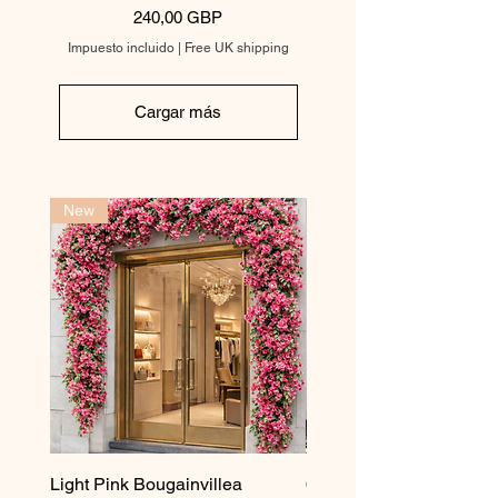
Precio
240,00 GBP
Impuesto incluido
|
Free UK shipping
Cargar más
New
Light Pink Bougainvillea
6.5 ft Artificial Bougainvi