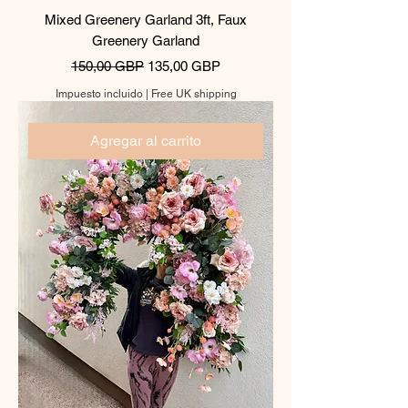
Mixed Greenery Garland 3ft, Faux
Greenery Garland
Precio
Precio de oferta
150,00 GBP
135,00 GBP
Impuesto incluido
|
Free UK shipping
Agregar al carrito