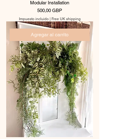
Modular Installation
Precio
500,00 GBP
Impuesto incluido
|
Free UK shipping
Agregar al carrito