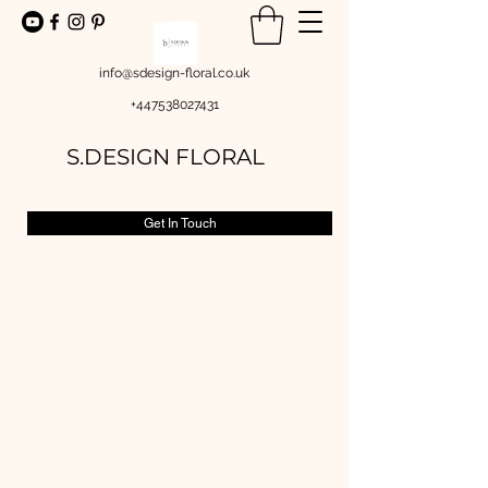
info@sdesign-floral.co.uk
+447538027431
S.DESIGN FLORAL
Get In Touch